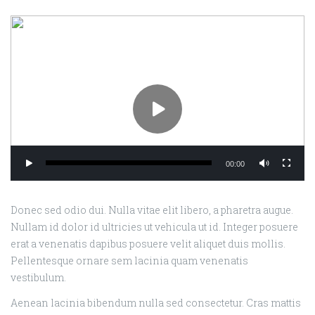
00:00
Donec sed odio dui. Nulla vitae elit libero, a pharetra augue.
Nullam id dolor id ultricies ut vehicula ut id. Integer posuere
erat a venenatis dapibus posuere velit aliquet duis mollis.
Pellentesque ornare sem lacinia quam venenatis
vestibulum.
Aenean lacinia bibendum nulla sed consectetur. Cras mattis