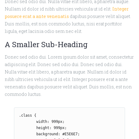
Donec sed odio dui. Nulla vitae elit libero, a pharetra augue.
Nullam id dolor id nibh ultricies vehicula ut id elit.
Integer
posuere erat a ante venenatis
dapibus posuere velit aliquet.
Duis mollis, est non commodo luctus, nisi erat porttitor
ligula, eget lacinia odio sem nec elit.
A Smaller Sub-Heading
Donec sed odio dui. Lorem ipsum dolor sit amet, consectetur
adipiscing elit. Donec sed odio dui. Donec sed odio dui.
Nulla vitae elit libero, a pharetra augue. Nullam id dolor id
nibh ultricies vehicula ut id elit. Integer posuere erat a ante
venenatis dapibus posuere velit aliquet. Duis mollis, est non
commodo luctus.
.class {

	width: 999px;

	height: 999px;

	background: #E5E6E7;
